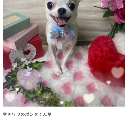
💛チワワのポンタくん💛