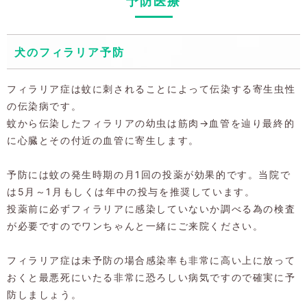
予防医療
犬のフィラリア予防
フィラリア症は蚊に刺されることによって伝染する寄生虫性
の伝染病です。
蚊から伝染したフィラリアの幼虫は筋肉→血管を辿り最終的
に心臓とその付近の血管に寄生します。
予防には蚊の発生時期の月1回の投薬が効果的です。当院で
は5月～1月もしくは年中の投与を推奨しています。
投薬前に必ずフィラリアに感染していないか調べる為の検査
が必要ですのでワンちゃんと一緒にご来院ください。
フィラリア症は未予防の場合感染率も非常に高い上に放って
おくと最悪死にいたる非常に恐ろしい病気ですので確実に予
防しましょう。