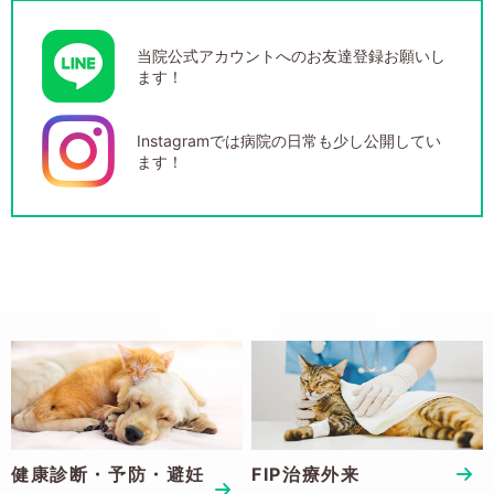
GS441524の価格改定のお知らせ
2025/05/01
当院公式アカウントへのお友達登録お願いし
我が家に子猫がやってきた！～はじめての猫ちゃん
ます！
との暮らし～
2025/04/28
Instagramでは病院の日常も少し公開してい
我が家に子犬がやってきた！～はじめてのワンちゃ
ます！
んとの暮らし～
2025/04/25
猫の尿トラブルに要注意！～気づきにくいけど怖い
病気～
健康診断・予防・避妊
FIP治療外来