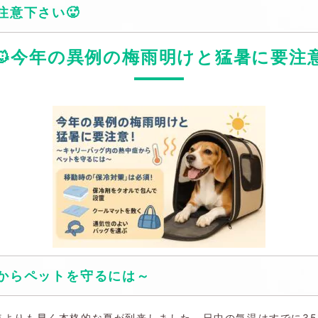
意下さい🥵
🐱今年の異例の梅雨明けと猛暑に要注
からペットを守るには～
年よりも早く本格的な夏が到来しました。日中の気温はすでに3