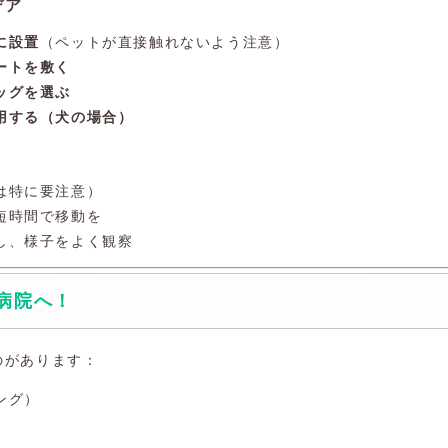
デア
に設置
（ペットが直接触れないよう注意）
ートを敷く
ッグを選ぶ
用する（犬の場合）
は特に要注意）
短時間で移動を
し、様子をよく観察
病院へ！
のがあります：
ング）