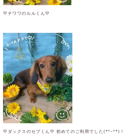
💛チワワのルルくん💛
💛ダックスのセブくん💛 初めてのご利用でした(*^-^*)！