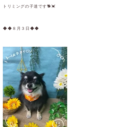
トリミングの子達です🐕💓
◆◆８月３日◆◆