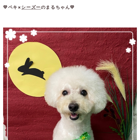
💛ペキ×
シーズー
のまるちゃん💛