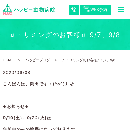
WEB予約
♬トリミングのお客様♬ 9/7、9/8
HOME
ハッピーブログ
♬トリミングのお客様♬ 9/7、9/8
2020/09/08
こんばんは、岡田ですヽ(^o^)丿🌙
※お知らせ※
9/19(土)～9/22(火)は
午前中のみの診察になっております