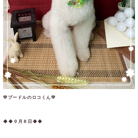
💛プードルのロコくん💛
◆◆９月８日◆◆