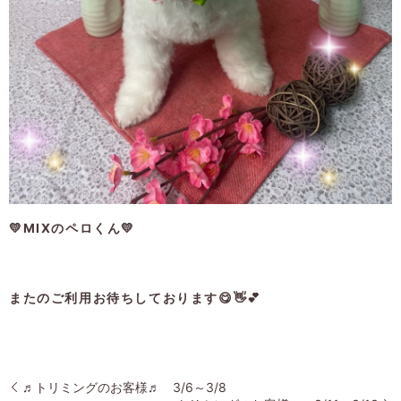
💛MIXのペロくん💛
またのご利用お待ちしております😋👋💕
♬トリミングのお客様♬ 3/6～3/8