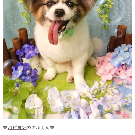
💛
パピヨン
のアルくん💛