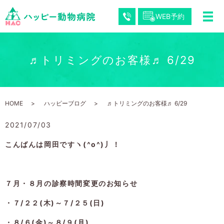
WEB予約
♬トリミングのお客様♬ 6/29
HOME
ハッピーブログ
♬トリミングのお客様♬ 6/29
2021/07/03
こんばんは岡田ですヽ(^o^)丿！
７月・８月の診察時間変更のお知らせ
・７/２２(木)～７/２５(日)
・８/６(金)～８/９(月)