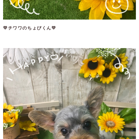
💛チワワのちょびくん💛