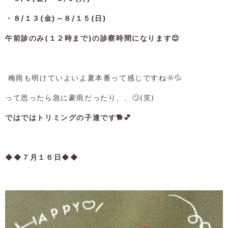
・８/１３(金)～８/１５(日)
午前診のみ(１２時まで)の診察時間になります😌
梅雨も明けていよいよ夏本番って感じですね🌞💦
って思ったら急に豪雨だったり、、🙄(笑)
ではではトリミングの子達です🐕💕
◆◆７月１６日◆◆