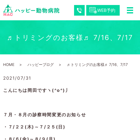
WEB予約
♬トリミングのお客様♬ 7/16、7/17
HOME
ハッピーブログ
♬トリミングのお客様♬ 7/16、7/17
2021/07/31
こんにちは岡田ですヽ(^o^)丿
７月・８月の診察時間変更のお知らせ
・７/２２(木)～７/２５(日)
・８/６(金)～８/９(月)