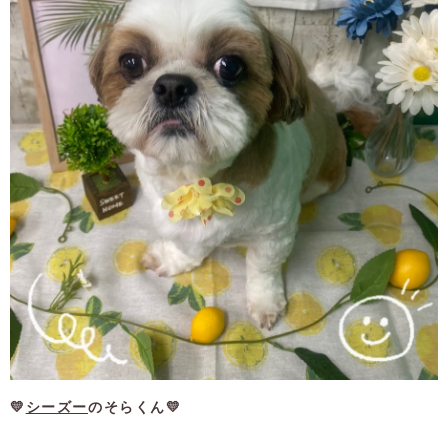
💛
シーズー
のそらくん💛